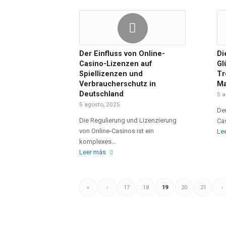
Der Einfluss von Online-
Di
Casino-Lizenzen auf
Gl
Spiellizenzen und
Tr
Verbraucherschutz in
Ma
Deutschland
5 a
5 agosto, 2025
Der
Die Regulierung und Lizenzierung
Cas
von Online-Casinos ist ein
Le
komplexes…
Leer más
«
‹
17
18
19
20
21
›