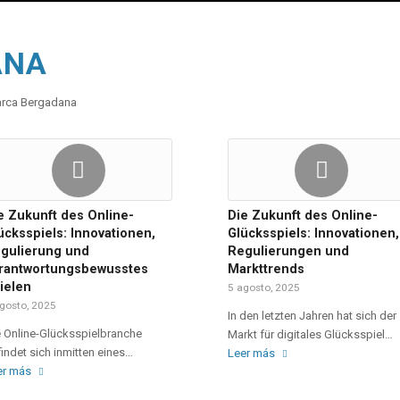
ANA
marca Bergadana
e Zukunft des Online-
Die Zukunft des Online-
ücksspiels: Innovationen,
Glücksspiels: Innovationen,
gulierung und
Regulierungen und
rantwortungsbewusstes
Markttrends
ielen
5 agosto, 2025
gosto, 2025
In den letzten Jahren hat sich der
e Online-Glücksspielbranche
Markt für digitales Glücksspiel…
indet sich inmitten eines…
Leer más
er más