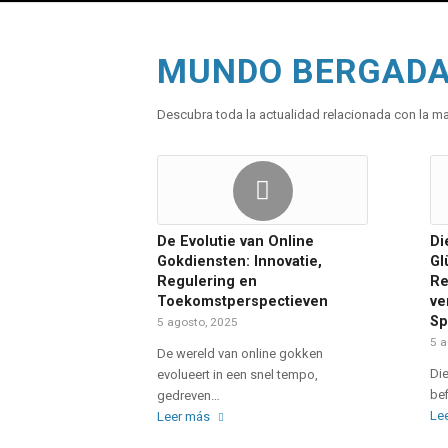
MUNDO BERGAD
Descubra toda la actualidad relacionada con la 
De Evolutie van Online
Di
Gokdiensten: Innovatie,
Gl
Regulering en
Re
Toekomstperspectieven
ve
Sp
5 agosto, 2025
5 a
De wereld van online gokken
Di
evolueert in een snel tempo,
bef
gedreven…
Le
Leer más