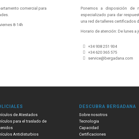
partamento comercial para
Ponemos a disposición de nu
ades.
especializado para dar respuest
una red de talleres certificados 
viernes 8-14h
Horario de atención: De lunes a j
+34 938 251 934
+34 620 365 575
service@bergadana.com
OLICIALES
DESCUBRA BERGADANA
hículos de Atestados
Sobre nosotros
ículos para el traslado de
Tecnologia
tenidos
Capacidad
ículos Antidisturbios
Certificaciones