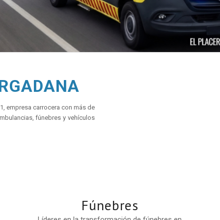
ERGADANA
21, empresa carrocera con más de
mbulancias, fúnebres y vehículos
Fúnebres
Líderes en la transformación de fúnebres en